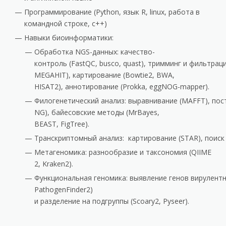
Программирование
(Python, язык R, linux, работа в
командной строке, c++)
Навыки биоинформатики:
Обработка NGS-данных: качество-
контроль (FastQC, busco, quast), тримминг и фильтраци
MEGAHIT), картирование (Bowtie2, BWA,
HISAT2), аннотирование (Prokka, eggNOG-mapper).
Филогенетический анализ: выравнивание (MAFFT), пос
NG), байесовские методы (MrBayes,
BEAST, FigTree).
Транскриптомный анализ: картирование (STAR), поис
Метагеномика: разнообразие и таксономия (QIIME
2, Kraken2).
Функциональная геномика: выявление генов вирулентнос
PathogenFinder2)
и разделение на подгруппы (Scoary2, Pyseer).