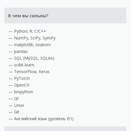
В чем вы сильны?
Python; R; C/C++
NumPy, SciPy, SymPy
matplotlib, seaborn
pandas
SQL (MySQL, SQLite)
scikit-learn
TensorFlow, Keras
PyTorch
OpenCV
biopython
Qt
Linux
Git
Английский язык (уровень B1)