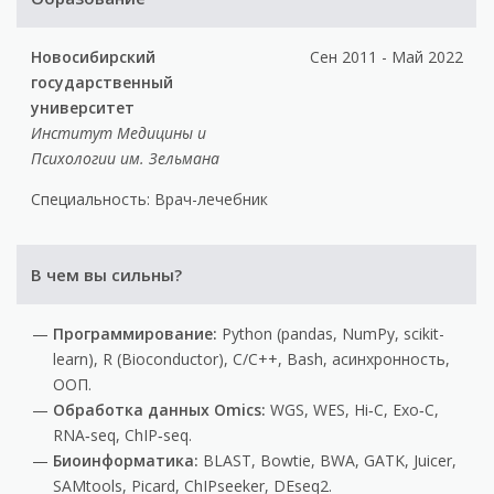
Новосибирский
Сен 2011 - Май 2022
государственный
университет
Институт Медицины и
Психологии им. Зельмана
Специальность: Врач-лечебник
В чем вы сильны?
Программирование:
Python (pandas, NumPy, scikit-
learn), R (Bioconductor), C/C++, Bash, асинхронность,
ООП.
Обработка данных Omics:
WGS, WES, Hi‑C, Exo‑C,
RNA‑seq, ChIP‑seq.
Биоинформатика:
BLAST, Bowtie, BWA, GATK, Juicer,
SAMtools, Picard, ChIPseeker, DEseq2.