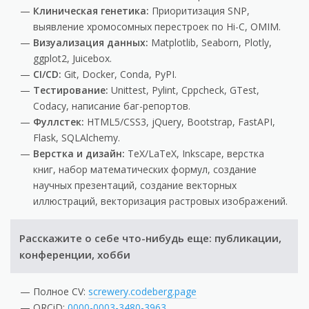
Клиническая генетика:
Приоритизация SNP,
выявление хромосомных перестроек по Hi-C, OMIM.
Визуализация данных:
Matplotlib, Seaborn, Plotly,
ggplot2, Juicebox.
CI/CD:
Git, Docker, Conda, PyPI.
Тестирование:
Unittest, Pylint, Cppcheck, GTest,
Codacy, написание баг-репортов.
Фуллстек:
HTML5/CSS3, jQuery, Bootstrap, FastAPI,
Flask, SQLAlchemy.
Верстка и дизайн:
TeX/LaTeX, Inkscape, верстка
книг, набор математических формул, создание
научных презентаций, создание векторных
иллюстраций, векторизация растровых изображений.
Расскажите о себе что-нибудь еще: публикации,
конференции, хобби
Полное CV:
screwery.codeberg.page
ORCiD:
0000-0003-3480-3963