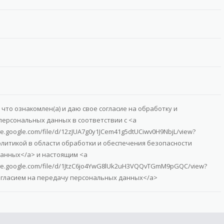
что ознакомлен(а) и даю свое согласие на обработку и
персональных данных в соответствии с <a
ive.google.com/file/d/12zJUA7g0y1JCem41g5dtUCiwv0H9NbjL/view?
олитикой в области обработки и обеспечения безопасности
анных</a> и настоящим <a
rive.google.com/file/d/1JtzC6jo4YwG8lUk2uH3VQQvTGmM9pGQC/view?
огласием на передачу персональных данных</a>