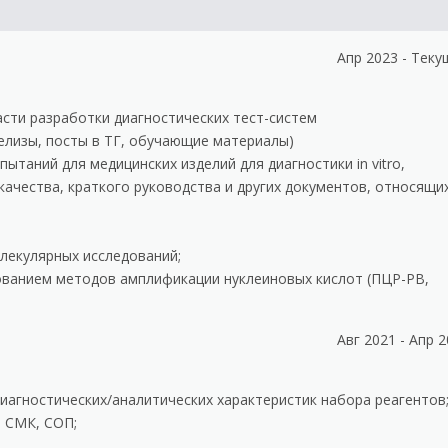
а
Апр 2023 - Теку
сти разработки диагностических тест-систем
елизы, посты в ТГ, обучающие материалы)
ытаний для медицинских изделий для диагностики in vitro,
качества, краткого руководства и других документов, относящи
лекулярных исследований;
зованием методов амплификации нуклеиновых кислот (ПЦР-РВ,
а
Авг 2021 - Апр 
иагностических/аналитических характеристик набора реагентов
, СМК, СОП;