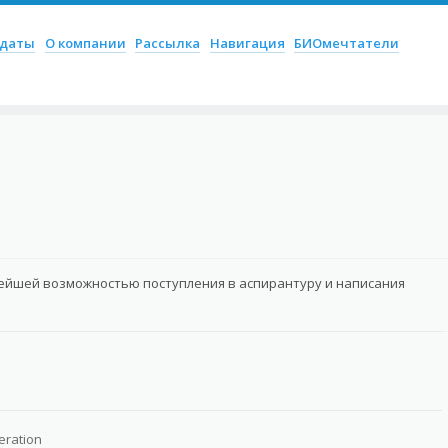
ое
идаты
О компании
Рассылка
Навигация
БИОмечтатели
ейшей возможностью поступления в аспирантуру и написания
eration