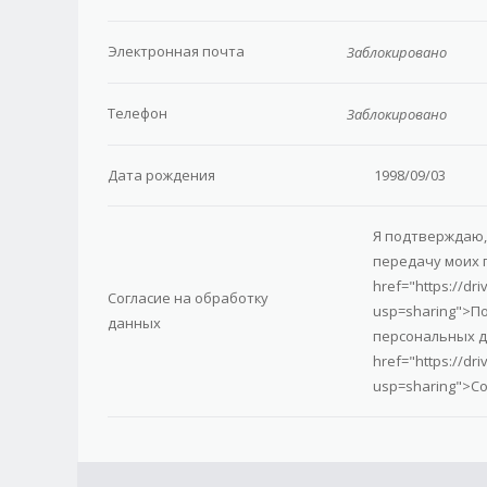
Электронная почта
Заблокировано
Телефон
Заблокировано
Дата рождения
1998/09/03
Я подтверждаю, 
передачу моих 
href="https://dr
Согласие на обработку
usp=sharing">П
данных
персональных д
href="https://d
usp=sharing">С