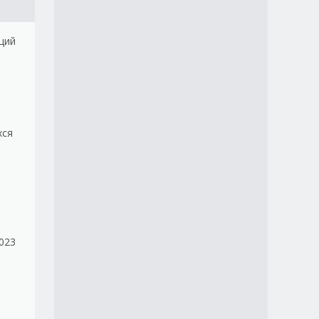
щий
хся
2023
;