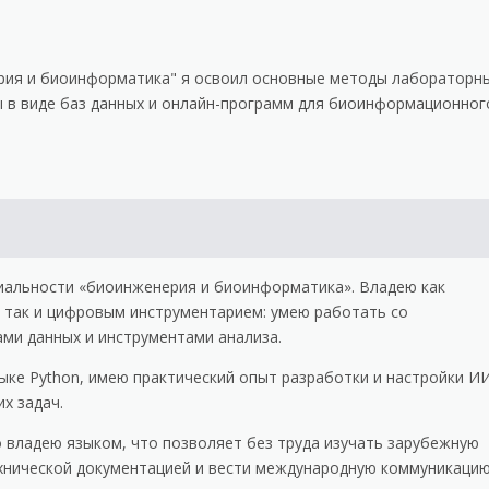
ерия и биоинформатика" я освоил основные методы лабораторн
 в виде баз данных и онлайн-программ для биоинформационног
ециальности «биоинженерия и биоинформатика». Владею как
 так и цифровым инструментарием: умею работать со
и данных и инструментами анализа.
ыке Python, имею практический опыт разработки и настройки И
х задач.
о владею языком, что позволяет без труда изучать зарубежную
ехнической документацией и вести международную коммуникацию