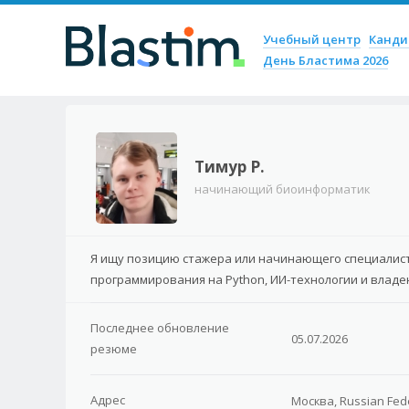
Пропустить содержим
Учебный центр
Канд
Меню
День Бластима 2026
Тимур Р.
начинающий биоинформатик
Я ищу позицию стажера или начинающего специалиста
программирования на Python, ИИ-технологии и владе
Последнее обновление
05.07.2026
резюме
Адрес
Москва, Russian Fed