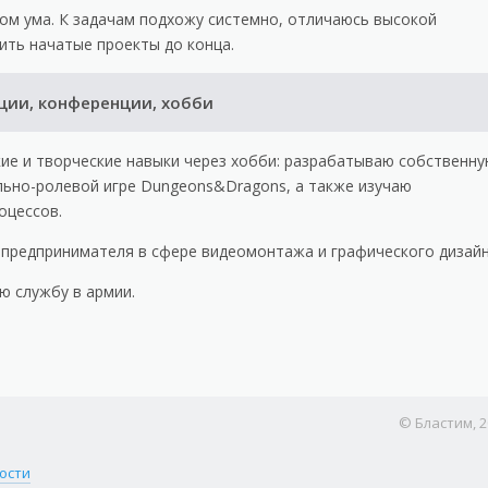
ом ума. К задачам подхожу системно, отличаюсь высокой
ить начатые проекты до конца.
ации, конференции, хобби
кие и творческие навыки через хобби: разрабатываю собственн
ольно-ролевой игре Dungeons&Dragons, а также изучаю
оцессов.
 предпринимателя в сфере видеомонтажа и графического дизайн
ую службу в армии.
© Бластим, 2
ости