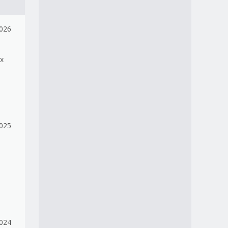
026
х
2025
а
024