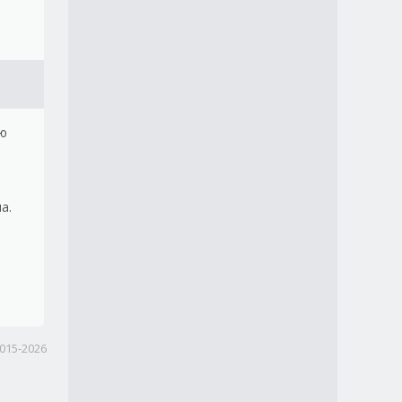
ую
а.
015-2026