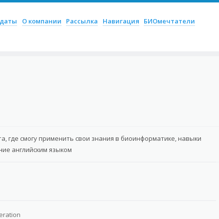
ое
идаты
О компании
Рассылка
Навигация
БИОмечтатели
, где смогу применить свои знания в биоинформатике, навыки
ние английским языком
eration