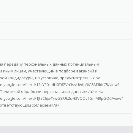
 на передачу персональных данных потенциальным
и иным лицам, участвующим в подборе вакансий и
оей кандидатуры, на условиях, предусмотренных <a
rive.google.com/file/d/12sY30JsdH0E6ZVn3syUwfp9IG5M3kKC5/view?
> Политикой обработки персональных данных</a> и <a
rive.google.com/file/d/1JtzC6jo4YwG8lUk2uH3VQQvTGmM9pGQC/view?
оответствующим согласием</a>