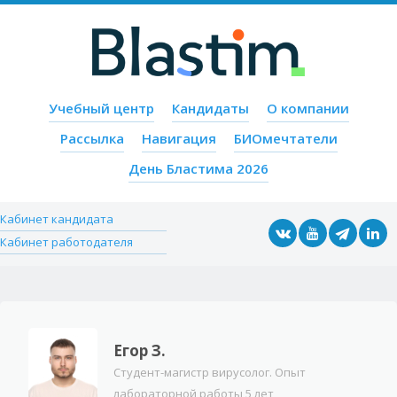
Пропустить содержимое
Учебный центр
Кандидаты
О компании
Меню
Рассылка
Навигация
БИОмечтатели
День Бластима 2026
Кабинет кандидата
Кабинет работодателя
Егор З.
Студент-магистр вирусолог. Опыт
лабораторной работы 5 лет